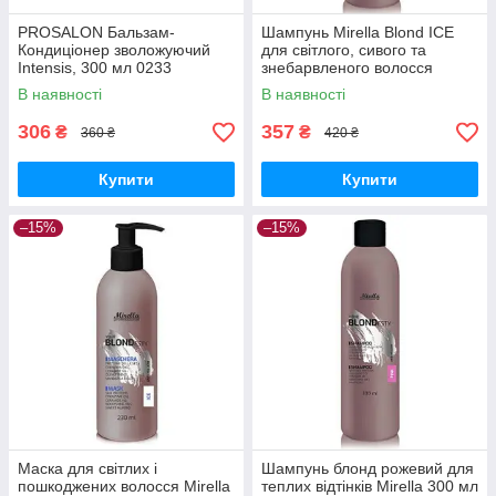
PROSALON Бальзам-
Шампунь Mirella Blond ICE
Кондиціонер зволожуючий
для світлого, сивого та
Intensis, 300 мл 0233
знебарвленого волосся
10462 . 300мл
В наявності
В наявності
306
357
₴
₴
360 ₴
420 ₴
Купити
Купити
–15%
–15%
Маска для світлих і
Шампунь блонд рожевий для
пошкоджених волосся Mirella
теплих відтінків Mirella 300 мл