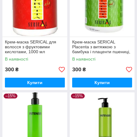
Крем-маска SERICAL для
Крем-маска SERICAL
волосся з фруктовими
Placenta з витяжкою з
кислотами, 1000 мл
бамбука і плаценти пшениці,
1000 мл
В наявності
В наявності
300
300
₴
₴
Купити
Купити
–15%
–15%