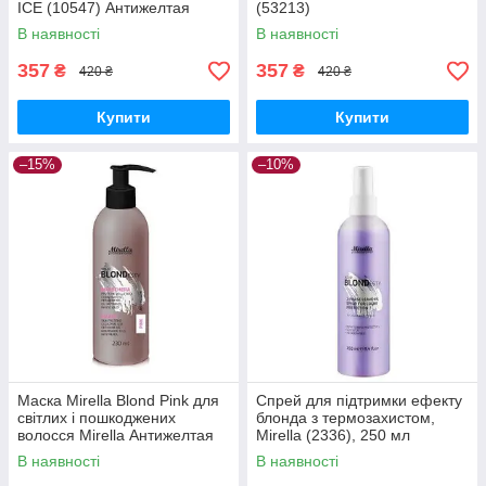
ICE (10547) Антижелтая
(53213)
маска для волосся 230мл
В наявності
В наявності
357
357
₴
₴
420 ₴
420 ₴
Купити
Купити
–15%
–10%
Маска Mirella Blond Pink для
Спрей для підтримки ефекту
світлих і пошкоджених
блонда з термозахистом,
волосся Mirella Антижелтая
Mirella (2336), 250 мл
маска для волосся 300 мл
В наявності
В наявності
(10301)