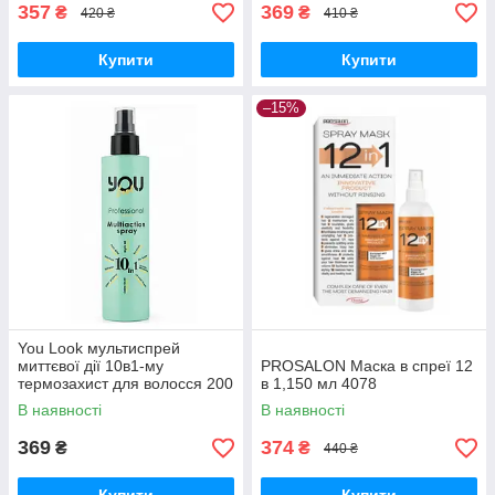
357
369
₴
₴
420 ₴
410 ₴
Купити
Купити
–15%
You Look мультиспрей
миттєвої дії 10в1-му
PROSALON Маска в спреї 12
термозахист для волосся 200
в 1,150 мл 4078
мл
В наявності
В наявності
369
374
₴
₴
440 ₴