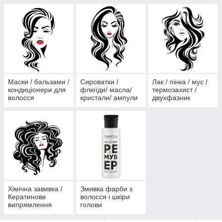
Маски / бальзами /
Сироватки /
Лак / пінка / мус /
кондиціонери для
флюїди/ масла/
термозахист /
волосся
кристали/ ампули
двухфазник
для волосся
Хімічна завивка /
Змивка фарби з
Кератинове
волосся і шкіри
випрямлення
голови
волосся