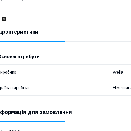
арактеристики
Основні атрибути
иробник
Wella
раїна виробник
Німеччин
нформація для замовлення