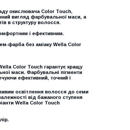
аду окислювача Color Touch,
чний вигляд фарбувальної маси, а
ів в структуру волосся.
омфортним і ефективним.
рем-фарба без аміаку Wella Color
Wella Color Touch гарантує кращу
ьної маси. Фарбувальні пігменти
ечуючи ефективний, точний і
жливим освітлення волосся до семи
 залежності від бажаного ступеня
іанти Wella Color Touch
лір.