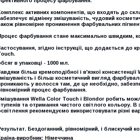
ефективного процесу фарбування.
Комплекс активних компонентів, що входять до скл
забезпечує відмінну змішуваність, чудовий космети
також рівномірне проникнення фарбувальних пігмент
Процес фарбування стане максимально швидким, к
Застосування, згідно інструкції, що додається до к
Touch.
обсяг в упаковці - 1000 мл.
Завдяки більш кремоподібної і в'язкої консистенції 
змішуваність і більш косметичний вигляд фарбувал
проникають у волосся там, де це необхідно, забезп
рівномірний процес фарбування.
Змішування Wella Color Touch і Blondor робить мо
ступенів та отримання чистого світлого кольору. В
освітлення рекомендуємо використовувати різні вар
Результат. Бездоганний, рівномірний, і блискучий ко
Країна-виробник: Німеччина