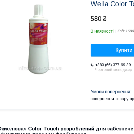
Wella Color 
580 ₴
В наявності
Код:
1680
Купити
+380 (66) 377-99-39
Черговий менеджер
повернення товару п
Окислювач Color Touch розроблений для забезпечен