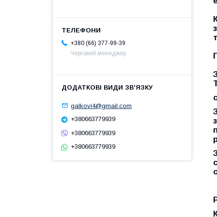
+380 (66) 377-99-39
Черговий менеджер
galkovi4@gmail.com
+380663779939
+380663779939
+380663779939