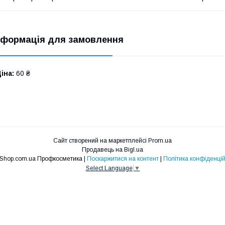
нформація для замовлення
іна:
60 ₴
Сайт створений на маркетплейсі
Prom.ua
Продавець на Bigl.ua
Niko Shop.com.ua Профкосметика |
Поскаржитися на контент
|
Політика конфіденцій
Select Language
▼