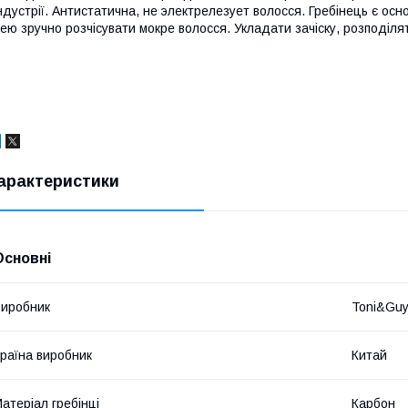
ндустрії. Антистатична, не электрелезует волосся. Гребінець є основ
ею зручно розчісувати мокре волосся. Укладати зачіску, розподілят
арактеристики
Основні
иробник
Toni&Gu
раїна виробник
Китай
атеріал гребінці
Карбон