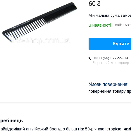
60 ₴
Мінімальна сума замов
В наявності
Код:
1631
Купити
+380 (66) 377-99-39
Черговий менеджер
повернення товару п
Гребінець
айвідоміший англійський бренд з більш ніж 50-річною історією, який