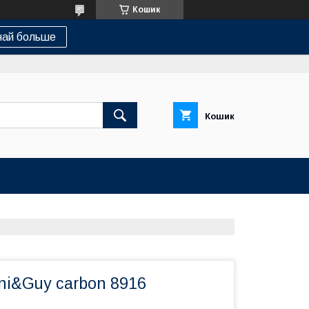
Кошик
най больше
Кошик
ni&Guy carbon 8916