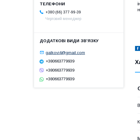
і
н
+380 (66) 377-99-39
Черговий менеджер
galkovi4@gmail.com
+380663779939
Х
+380663779939
+380663779939
В
К
М