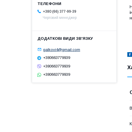
Н
+380 (66) 377-99-39
і
н
Черговий менеджер
galkovi4@gmail.com
+380663779939
+380663779939
Х
+380663779939
В
К