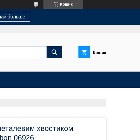
Кошик
най больше
Кошик
 металевим хвостиком
rbon 06926