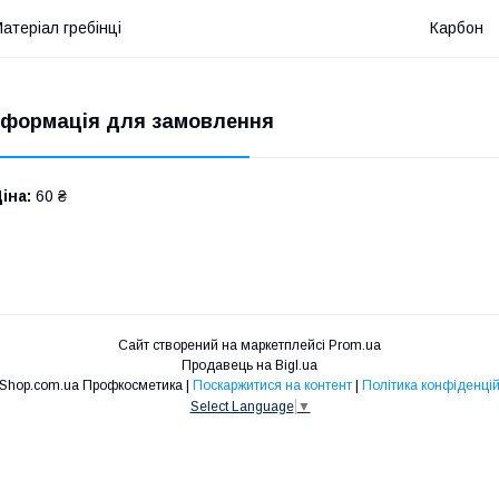
атеріал гребінці
Карбон
нформація для замовлення
іна:
60 ₴
Сайт створений на маркетплейсі
Prom.ua
Продавець на Bigl.ua
Niko Shop.com.ua Профкосметика |
Поскаржитися на контент
|
Політика конфіденцій
Select Language
▼