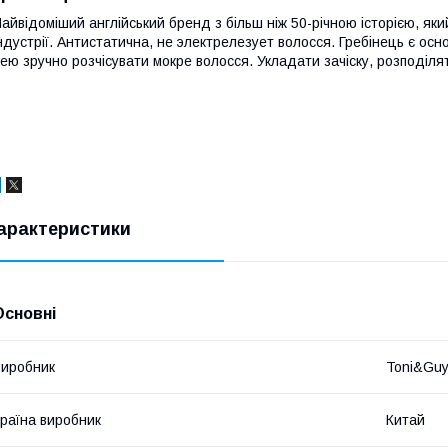
айвідоміший англійський бренд з більш ніж 50-річною історією, який
ндустрії. Антистатична, не электрелезует волосся. Гребінець є основ
ею зручно розчісувати мокре волосся. Укладати зачіску, розподілят
арактеристики
Основні
иробник
Toni&Gu
раїна виробник
Китай