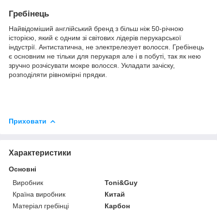
Гребінець
Найвідоміший англійський бренд з більш ніж 50-річною
історією, який є одним зі світових лідерів перукарської
індустрії. Антистатична, не электрелезует волосся. Гребінець
є основним не тільки для перукаря але і в побуті, так як нею
зручно розчісувати мокре волосся. Укладати зачіску,
розподіляти рівномірні прядки.
Приховати
Характеристики
Основні
Виробник
Toni&Guy
Країна виробник
Китай
Матеріал гребінці
Карбон