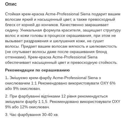
Опис
Стойкая крем-краска Acme-Professional Siena подарит вашим
волосам яркий и насыщенный цвет, а также превосходный
блеск от корней до кончиков. Качественно закрашивает
седину. Уникальная формула красителя, защищает структуру
волос и кожи головы в процессе окрашивания, при этом не
вызывает раздражения и шелушения кожи, не сушит
волосы. Придает вашим волосам мягкость и шелковистость
(не спутывает волосы даже после окрашивания блонд
оттенками). Крем-краска Acme-Professional Siena
обеспечивает насыщенный цвет и превосходную стойкость.
Рекомендации по окрашиванию
1
.
Змішуємо
крем-фарбу Acme-Professional Siena з
окислювачем 1:1 Рекомендовано використовувати OXY 6%
або 9% окислювач.
2. При фарбуванні відтінками 12 рівня рекомендується
змішувати фарбу 1:1,5. Рекомендовано використовувати OXY
9% або 12% окислювач.
3. Час фарбування 30-40 хв.