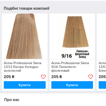
Подібні товари компанії
Acme-Professional Siena
Acme-Professional Siena
Acme
12/13 Екстра Холодно-
9/16 Попелясто-
12/0
золотистий
фіолетовий
Бло
205
205
205
₴
₴
Купити
Купити
Про нас