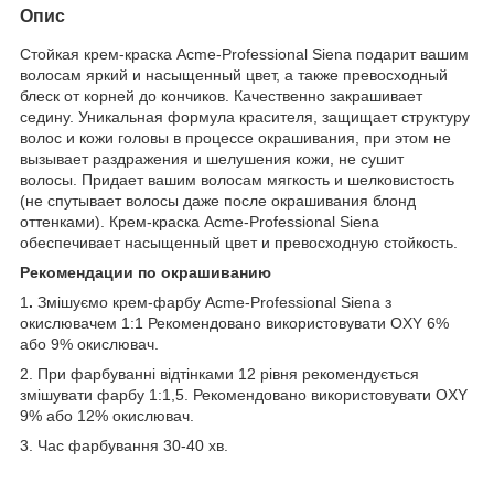
Опис
Стойкая крем-краска Acme-Professional Siena подарит вашим
волосам яркий и насыщенный цвет, а также превосходный
блеск от корней до кончиков. Качественно закрашивает
седину. Уникальная формула красителя, защищает структуру
волос и кожи головы в процессе окрашивания, при этом не
вызывает раздражения и шелушения кожи, не сушит
волосы. Придает вашим волосам мягкость и шелковистость
(не спутывает волосы даже после окрашивания блонд
оттенками). Крем-краска Acme-Professional Siena
обеспечивает насыщенный цвет и превосходную стойкость.
Рекомендации по окрашиванию
1
.
Змішуємо
крем-фарбу Acme-Professional Siena з
окислювачем 1:1 Рекомендовано використовувати OXY 6%
або 9% окислювач.
2. При фарбуванні відтінками 12 рівня рекомендується
змішувати фарбу 1:1,5. Рекомендовано використовувати OXY
9% або 12% окислювач.
3. Час фарбування 30-40 хв.