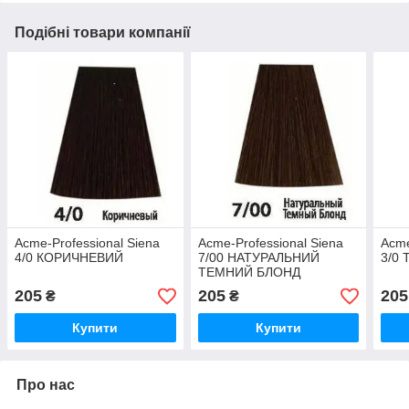
Подібні товари компанії
Acme-Professional Siena
Acme-Professional Siena
Acme
4/0 КОРИЧНЕВИЙ
7/00 НАТУРАЛЬНИЙ
3/0
ТЕМНИЙ БЛОНД
205
205
205
₴
₴
Купити
Купити
Про нас