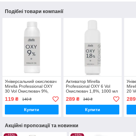
Подібні товари компанії
Універсальний окислювач
Активатор Mirella
Унів
Mirella Professional OXY
Professional OXY 6 Vol
Mire
30 Vol Окислювач 9%,
Окислювач 1,8%, 1000 мл
20 V
120мл
мл
119
289
289
₴
₴
140 ₴
340 ₴
Купити
Купити
Акційні пропозиції та новинки
–15%
–15%