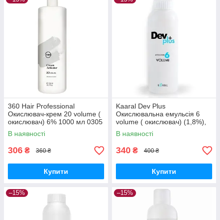
360 Hair Professional
Kaaral Dev Plus
Окислювач-крем 20 volume (
Окислювальна емульсія 6
окислювач) 6% 1000 мл 0305
volume ( окислювач) (1,8%),
1000 мл
В наявності
В наявності
306
340
₴
₴
360 ₴
400 ₴
Купити
Купити
–15%
–15%