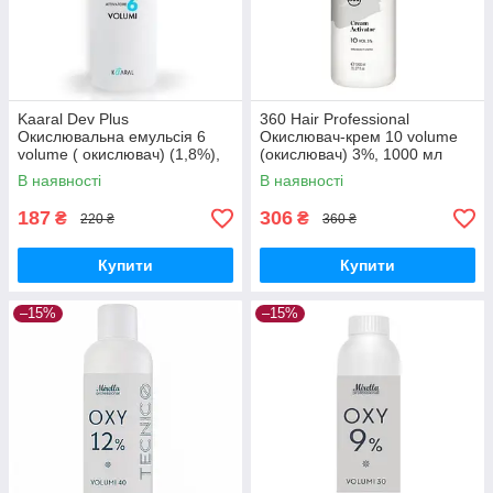
Kaaral Dev Plus
360 Hair Professional
Окислювальна емульсія 6
Окислювач-крем 10 volume
volume ( окислювач) (1,8%),
(окислювач) 3%, 1000 мл
200 мл
0304
В наявності
В наявності
187
306
₴
₴
220 ₴
360 ₴
Купити
Купити
–15%
–15%