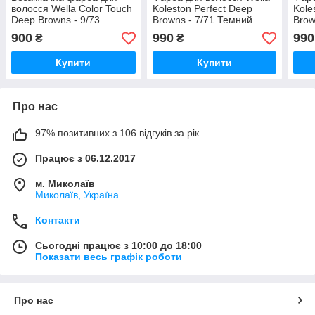
волосся Wella Color Touch
Koleston Perfect Deep
Kole
Deep Browns - 9/73
Browns - 7/71 Темний
Brow
Яскравий блондин
блондин коричнево-
кори
900
990
990
₴
₴
коричнево-золотистий
попелястий
поп
Купити
Купити
Про нас
97% позитивних з 106 відгуків за рік
Працює з 06.12.2017
м. Миколаїв
Миколаїв, Україна
Контакти
Сьогодні працює з 10:00 до 18:00
Показати весь графік роботи
Про нас