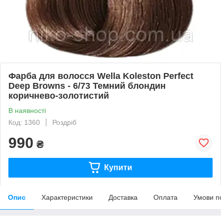
Фарба для волосся Wella Koleston Perfect
Deep Browns - 6/73 Темний блондин
коричнево-золотистий
В наявності
Код: 1360
Роздріб
990
₴
Купити
Опис
Характеристики
Доставка
Оплата
Умови п