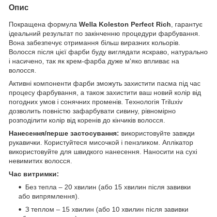
Опис
Покращена формула
Wella Koleston Perfect Rich
, гарантує
ідеальний результат по закінченню процедури фарбування.
Вона забезпечує отримання більш виразних кольорів.
Волосся після цієї фарби буду виглядати яскраво, натурально
і насичено, так як крем-фарба дуже м'яко впливає на
волосся.
Активні компоненти фарби зможуть захистити пасма під час
процесу фарбування, а також захистити ваш новий колір від
погодних умов і сонячних променів. Технологія Triluxiv
дозволить повністю зафарбувати сивину, рівномірно
розподілити колір від коренів до кінчиків волосся.
Нанесення/перше застосування:
використовуйте завжди
рукавички. Користуйтеся мисочкой і пензликом. Аплікатор
використовуйте для швидкого нанесення. Наносити на сухі
невимитих волосся.
Час витримки:
Без тепла – 20 хвилин (або 15 хвилин після завивки
або випрямлення).
З теплом – 15 хвилин (або 10 хвилин після завивки