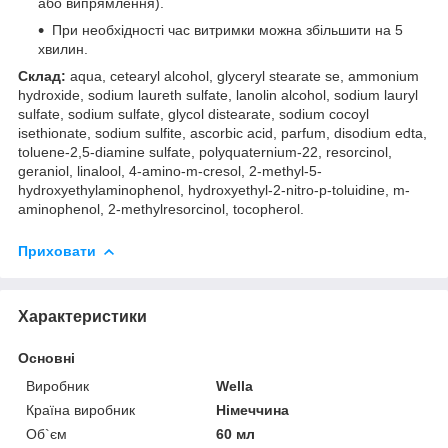
або випрямлення).
При необхідності час витримки можна збільшити на 5
хвилин.
Склад:
aqua, cetearyl alcohol, glyceryl stearate se, ammonium
hydroxide, sodium laureth sulfate, lanolin alcohol, sodium lauryl
sulfate, sodium sulfate, glycol distearate, sodium cocoyl
isethionate, sodium sulfite, ascorbic acid, parfum, disodium edta,
toluene-2,5-diamine sulfate, polyquaternium-22, resorcinol,
geraniol, linalool, 4-amino-m-cresol, 2-methyl-5-
hydroxyethylaminophenol, hydroxyethyl-2-nitro-p-toluidine, m-
aminophenol, 2-methylresorcinol, tocopherol.
Приховати
Характеристики
Основні
Виробник
Wella
Країна виробник
Німеччина
Об`єм
60 мл