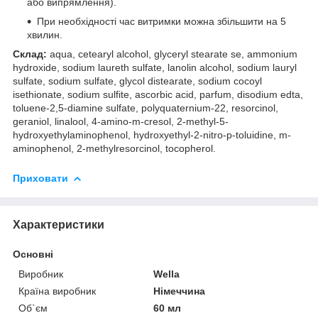
або випрямлення).
При необхідності час витримки можна збільшити на 5
хвилин.
Склад:
aqua, cetearyl alcohol, glyceryl stearate se, ammonium
hydroxide, sodium laureth sulfate, lanolin alcohol, sodium lauryl
sulfate, sodium sulfate, glycol distearate, sodium cocoyl
isethionate, sodium sulfite, ascorbic acid, parfum, disodium edta,
toluene-2,5-diamine sulfate, polyquaternium-22, resorcinol,
geraniol, linalool, 4-amino-m-cresol, 2-methyl-5-
hydroxyethylaminophenol, hydroxyethyl-2-nitro-p-toluidine, m-
aminophenol, 2-methylresorcinol, tocopherol.
Приховати
Характеристики
Основні
Виробник
Wella
Країна виробник
Німеччина
Об`єм
60 мл