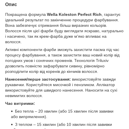
Опис
Покращена формула
Wella Koleston Perfect Rich
, гарантує
ідеальний результат по закінченню процедури фарбування.
Вона забезпечує отримання більш виразних кольорів.
Волосся після цієї фарби буду виглядати яскраво, натурально
і насичено, так як крем-фарба дуже м'яко впливає на
волосся.
Активні компоненти фарби зможуть захистити пасма під час
процесу фарбування, а також захистити ваш новий колір від
погодних умов і сонячних променів. Технологія Triluxiv
дозволить повністю зафарбувати сивину, рівномірно
розподілити колір від коренів до кінчиків волосся.
Нанесення/перше застосування:
використовуйте завжди
рукавички. Користуйтеся мисочкой і пензликом. Аплікатор
використовуйте для швидкого нанесення. Наносити на сухі
невимитих волосся.
Час витримки:
Без тепла – 20 хвилин (або 15 хвилин після завивки
або випрямлення).
З теплом – 15 хвилин (або 10 хвилин після завивки