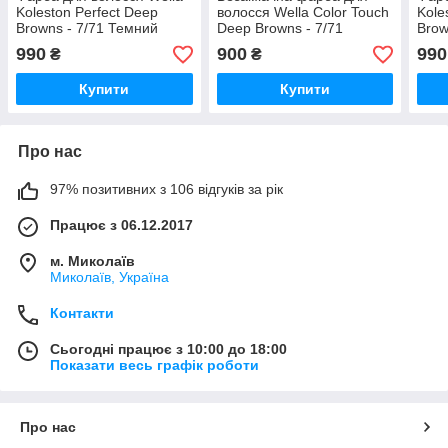
Koleston Perfect Deep
волосся Wella Color Touch
Kole
Browns - 7/71 Темний
Deep Browns - 7/71
Brow
блондин коричнево-
Середній блондин
блон
990
900
990
₴
₴
попелястий
коричнево-попелястий
золо
Купити
Купити
Про нас
97% позитивних з 106 відгуків за рік
Працює з 06.12.2017
м. Миколаїв
Миколаїв, Україна
Контакти
Сьогодні працює з 10:00 до 18:00
Показати весь графік роботи
Про нас