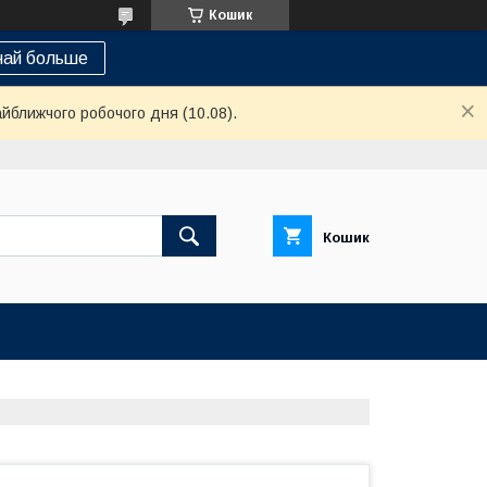
Кошик
най больше
айближчого робочого дня (10.08).
Кошик