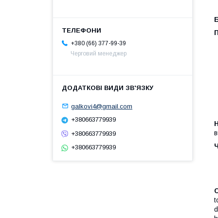
П
+380 (66) 377-99-39
Черговий менеджер
galkovi4@gmail.com
+380663779939
в
+380663779939
+380663779939
t
d