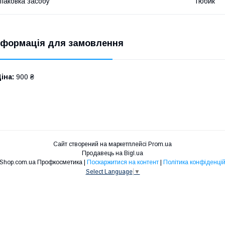
паковка засобу
Тюбик
нформація для замовлення
іна:
900 ₴
Сайт створений на маркетплейсі
Prom.ua
Продавець на Bigl.ua
Niko Shop.com.ua Профкосметика |
Поскаржитися на контент
|
Політика конфіденцій
Select Language
▼