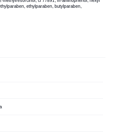
, 2-methylresorcinol, ci 77891, m-aminophenol, hexyl
ethylparaben, ethylparaben, butylparaben,
а