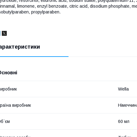
ydroxide, resorcinol, etidronic acid, sodium sulfite, polyquaternium-11
innamal, limonene, enzyl benzoate, citric acid, disodium phosphate, m
sobutylparaben, propylparaben.
арактеристики
Основні
иробник
Wella
раїна виробник
Німеччин
б`єм
60 мл