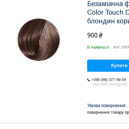
Безаміачна ф
Color Touch 
блондин кор
900 ₴
В наявності
Код:
1303
Купити
+380 (66) 377-99-39
Черговий менеджер
повернення товару п