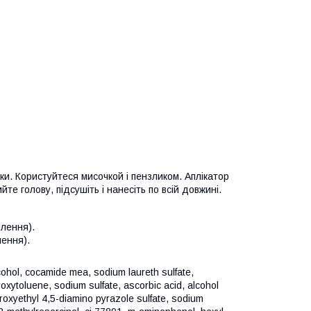
и. Користуйтеся мисочкой і пензликом. Аплікатор
 голову, підсушіть і нанесіть по всій довжині.
млення).
лення).
cohol, cocamide mea, sodium laureth sulfate,
roxytoluene, sodium sulfate, ascorbic acid, alcohol
roxyethyl 4,5-diamino pyrazole sulfate, sodium