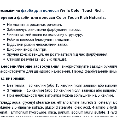
Безаміачна
фарба для волосся
Wella Color Touch Rich.
ереваги фарби для волосся Color Touch Rich Naturals:
Не містить агресивних речовин.
Забезпечує рівномірне фарбування пасом.
Чинить м'який вплив на волосяну структуру.
Робить волосся блискучим і гладким.
Відсутній різкий неприємний запах.
Широкий вибір палітри.
Зручна консистенція, не розтікається під час фарбування.
Стійкий результат (до 2-х місяців).
Нанесення/перше застосування:
використовуйте завжди рукавичк
икористовуйте для швидкого нанесення. Перед фарбуванням вимийте
Час витримки:
Без тепла – 20 хвилин (або 15 хвилин після завивки або випря
З теплом – 15 хвилин (або 10 хвилин після завивки або випрям
При необхідності час витримки можна збільшити на 5 хвилин.
Склад:
aqua, glyceryl stearate se, ethanolamine, laureth-2, cetearyl al
oluene-2,5-diamine sulfate, glucol distearate, oleic acid, 4-amino-2-hyd
enat., ammonium hydrowide, mica, parfum, sodium lauryl sulfate, 1-hyd