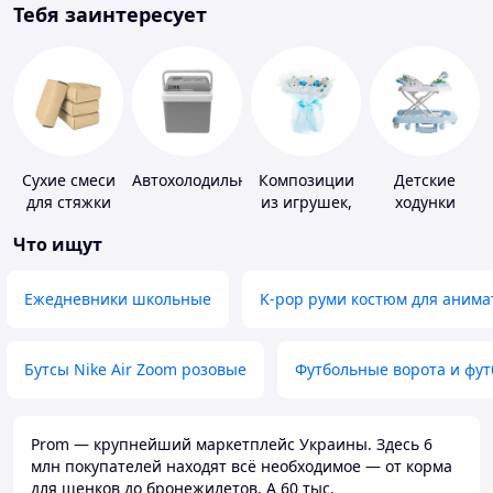
Тебя заинтересует
Сухие смеси
Автохолодильники
Композиции
Детские
для стяжки
из игрушек,
ходунки
пола
одежды,
Что ищут
подгузников
Ежедневники школьные
K-pop руми костюм для анима
Бутсы Nike Air Zoom розовые
Футбольные ворота и фу
Prom — крупнейший маркетплейс Украины. Здесь 6
млн покупателей находят всё необходимое — от корма
для щенков до бронежилетов. А 60 тыс.