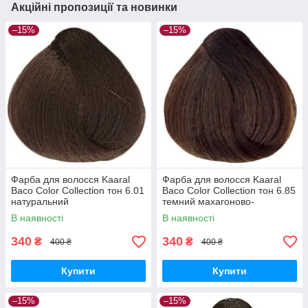
Акційні пропозиції та новинки
–15%
–15%
Фарба для волосся Kaaral
Фарба для волосся Kaaral
Baco Color Collection тон 6.01
Baco Color Collection тон 6.85
натуральний
темний махагоново-
светлокаштановий
коричневий блондин,100 мл
В наявності
В наявності
попелястий,100 мл
340
340
₴
₴
400 ₴
400 ₴
Купити
Купити
–15%
–15%