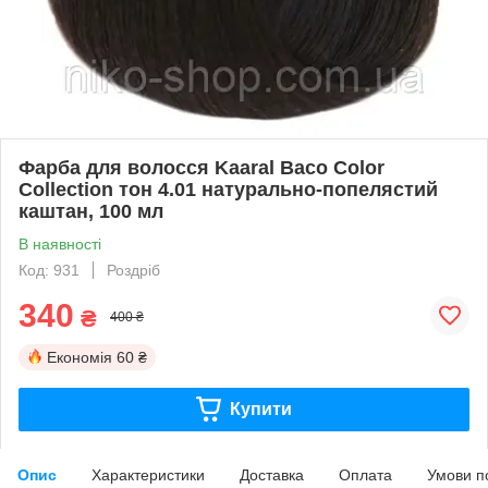
Фарба для волосся Kaaral Baco Color
Collection тон 4.01 натурально-попелястий
каштан, 100 мл
В наявності
Код: 931
Роздріб
340
₴
400 ₴
Економія
60 ₴
Купити
Опис
Характеристики
Доставка
Оплата
Умови п