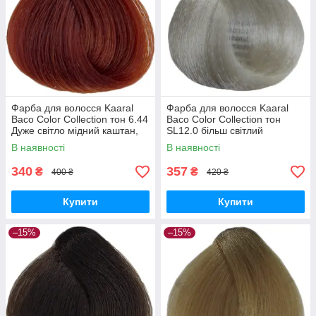
Фарба для волосся Kaaral
Фарба для волосся Kaaral
Baco Color Collection тон 6.44
Baco Color Collection тон
Дуже світло мідний каштан,
SL12.0 більш світлий
100 мл
блондин, 100 мл
В наявності
В наявності
340
357
₴
₴
400 ₴
420 ₴
Купити
Купити
–15%
–15%