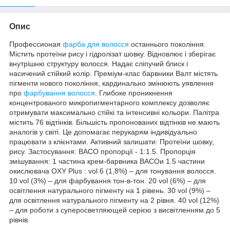
Опис
Профессионая
фарба для волосся
останнього покоління.
Містить протеїни рису і гідролізат шовку. Відновлює і зберігає
внутрішню структуру волосся. Надає сліпучий блиск і
насичений стійкий колір. Преміум-клас барвники Валт містять
пігменти нового покоління, кардинально змінюють уявлення
про
фарбування волосся
. Глибоке проникнення
концентрованого микропигментарного комплексу дозволяє
отримувати максимально стійкі та інтенсивні кольори. Палітра
містить 76 відтінків. Більшість пропонованих відтінків не мають
аналогів у світі. Це допомагає перукарям індивідуально
працювати з клієнтами. Активний залишати: Протеїни шовку,
рису. Застосування: BACO пропорції - 1:1.5. Пропорція
змішування: 1 частина крем-барвника ВАСОи 1.5 частини
окислювача OXY Plus : vol 6 (1,8%) – для тонування волосся.
10 vol (3%) – для фарбування тон-в-тон. 20 vol (6%) – для
освітлення натурального пігменту на 1 рівень. 30 vol (9%) –
для освітлення натурального пігменту на 2 рівня. 40 vol (12%)
– для роботи з суперосветляющей серією з висвітленням до 5
рівнів.