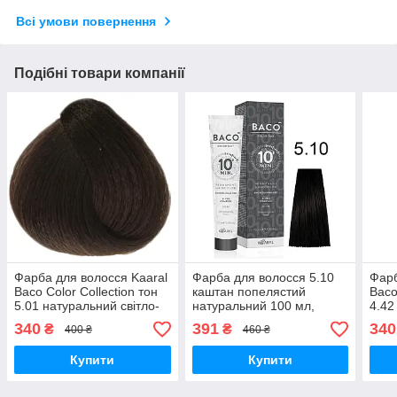
Всі умови повернення
Подібні товари компанії
Фарба для волосся Kaaral
Фарба для волосся 5.10
Фарб
Baco Color Collection тон
каштан попелястий
Baco
5.01 натуральний світло-
натуральний 100 мл,
4.42
каштановий
Kaaral Baco Color Fast 10
кашт
340
391
340
₴
₴
400 ₴
460 ₴
попелястий,100 мл
MIN
Купити
Купити