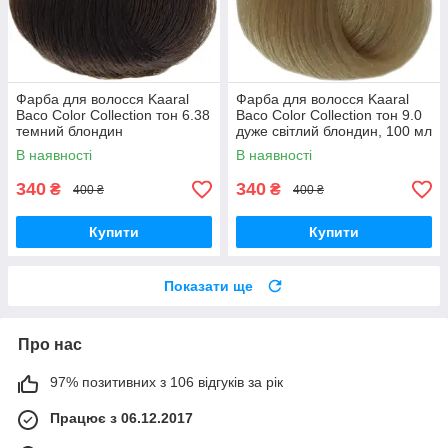
Фарба для волосся Kaaral
Фарба для волосся Kaaral
Baco Color Collection тон 6.38
Baco Color Collection тон 9.0
темний блондин
дуже світлий блондин, 100 мл
червонувато-коричневий,100
В наявності
В наявності
мл
340
340
₴
₴
400 ₴
400 ₴
Купити
Купити
Показати ще
Про нас
97% позитивних з 106 відгуків за рік
Працює з 06.12.2017