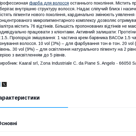
Профессионая
фарба для волосся
останнього покоління. Містить пр
берігає внутрішню структуру волосся. Надає сліпучий блиск і насич
істять пігменти нового покоління, кардинально змінюють уявлення
онцентрованого микропигментарного комплексу дозволяє отримувати
алітра містить 76 відтінків. Більшість пропонованих відтінків не ма
ндивідуально працювати з клієнтами. Активний залишати: Протеїни
:1.5. Пропорція змішування: 1 частина крем-барвника ВАСОи 1.5 ча
онування волосся. 10 vol (3%) – для фарбування тон-в-тон. 20 vol 
івень. 30 vol (9%) – для освітлення натурального пігменту на 2 рі
ерією з висвітленням до 5 рівнів.
иробник: Kaaral srl, Zona Industriale C. da Piane S. Angelo - 66050 Sa
арактеристики
Основні