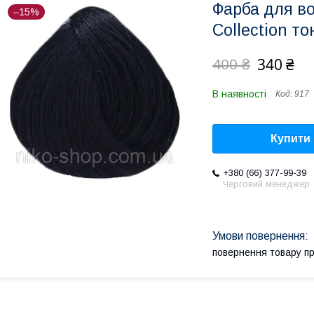
Фарба для во
–15%
Collection т
340 ₴
400 ₴
В наявності
Код:
917
Купити
+380 (66) 377-99-39
Черговий менеджер
повернення товару п