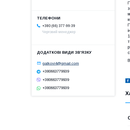
з
м
к
П
+380 (66) 377-99-39
і
Черговий менеджер
1
т
р
с
В
galkovi4@gmail.com
+380663779939
+380663779939
+380663779939
Х