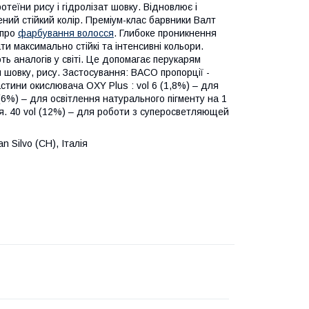
отеїни рису і гідролізат шовку. Відновлює і
ений стійкий колір. Преміум-клас барвники Валт
 про
фарбування волосся
. Глибоке проникнення
 максимально стійкі та інтенсивні кольори.
ють аналогів у світі. Це допомагає перукарям
 шовку, рису. Застосування: BACO пропорції -
стини окислювача OXY Plus : vol 6 (1,8%) – для
(6%) – для освітлення натурального пігменту на 1
вня. 40 vol (12%) – для роботи з суперосветляющей
n Silvo (CH), Італія