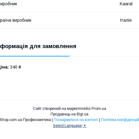
иробник
Kaaral
раїна виробник
Італія
нформація для замовлення
іна:
340 ₴
Сайт створений на маркетплейсі
Prom.ua
Продавець на Bigl.ua
Niko Shop.com.ua Профкосметика |
Поскаржитися на контент
|
Політика конфіденцій
Select Language
▼