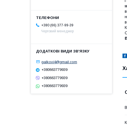
м
в
н
в
+380 (66) 377-99-39
К
Черговий менеджер
С
galkovi4@gmail.com
Х
+380663779939
+380663779939
+380663779939
В
К