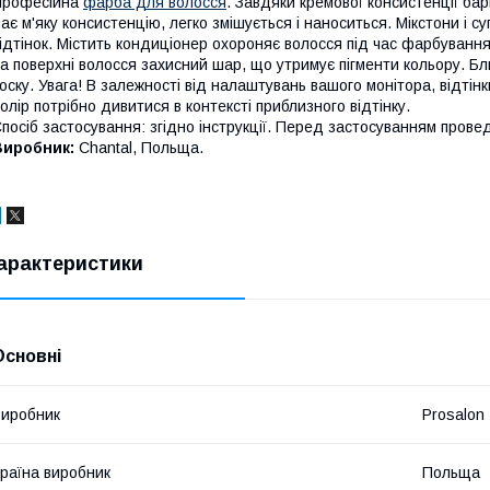
Професійна
фарба для волосся
. Завдяки кремової консистенції бар
ає м'яку консистенцію, легко змішується і наноситься. Мікстони і 
ідтінок. Містить кондиціонер охороняє волосся під час фарбування
а поверхні волосся захисний шар, що утримує пігменти кольору. Бл
оску. Увага! В залежності від налаштувань вашого монітора, відтінк
олір потрібно дивитися в контексті приблизного відтінку.
посіб застосування: згідно інструкції. Перед застосуванням провед
Виробник:
Chantal,
Польща.
арактеристики
Основні
иробник
Prosalon
раїна виробник
Польща