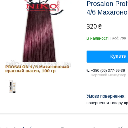
Prosalon Pro
4/6 Махагоно
320 ₴
В наявності
Код:
798
Купити
+380 (66) 377-99-39
Черговий менеджер
повернення товару п