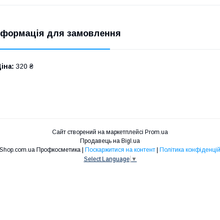
нформація для замовлення
іна:
320 ₴
Сайт створений на маркетплейсі
Prom.ua
Продавець на Bigl.ua
Niko Shop.com.ua Профкосметика |
Поскаржитися на контент
|
Політика конфіденцій
Select Language
▼