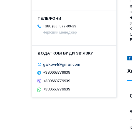
м
в
н
в
+380 (66) 377-99-39
К
Черговий менеджер
С
galkovi4@gmail.com
Х
+380663779939
+380663779939
+380663779939
В
К