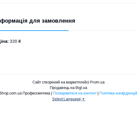
нформація для замовлення
іна:
320 ₴
Сайт створений на маркетплейсі
Prom.ua
Продавець на Bigl.ua
Niko Shop.com.ua Профкосметика |
Поскаржитися на контент
|
Політика конфіденцій
Select Language
▼