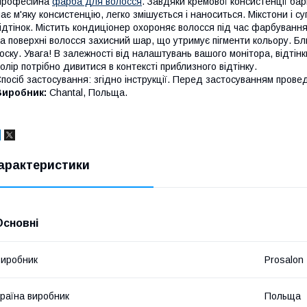
Професійна
фарба для волосся
. Завдяки кремової консистенції бар
ає м'яку консистенцію, легко змішується і наноситься. Мікстони і 
ідтінок. Містить кондиціонер охороняє волосся під час фарбування
а поверхні волосся захисний шар, що утримує пігменти кольору. Бл
оску. Увага! В залежності від налаштувань вашого монітора, відтінк
олір потрібно дивитися в контексті приблизного відтінку.
посіб застосування: згідно інструкції. Перед застосуванням провед
Виробник:
Chantal,
Польща.
арактеристики
Основні
иробник
Prosalon
раїна виробник
Польща