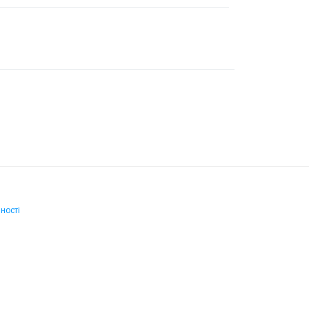
ності