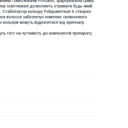
вників і окислювачів Prosalon, фарбувальна суміш
супер освітлювачі дозволяють отримати будь-який
. Стабілізатор кольору Poliquaternium 6 створює
иск волосся забезпечує комплекс силіконового
и кольорів можуть відрізнятися від оригіналу.
іть тест на чутливість до компонентів препарату.