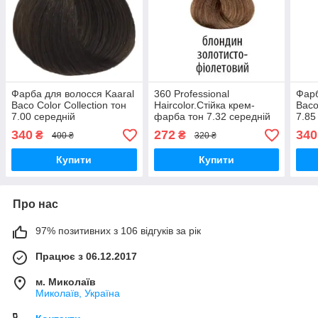
Фарба для волосся Kaaral
360 Professional
Фарб
Baco Color Collection тон
Haircolor.Стійка крем-
Baco
7.00 середній
фарба тон 7.32 середній
7.85
блондин,100 мл
блондин золотисто-
кори
340
272
340
₴
₴
400 ₴
320 ₴
фіолетовий 100 мл
мл
Купити
Купити
Про нас
97% позитивних з 106 відгуків за рік
Працює з 06.12.2017
м. Миколаїв
Миколаїв, Україна