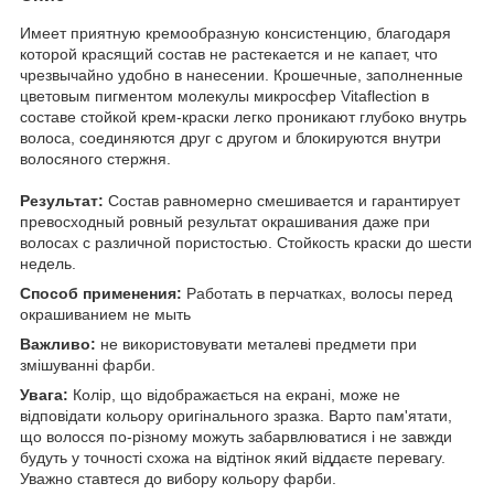
Имеет приятную кремообразную консистенцию, благодаря
которой красящий состав не растекается и не капает, что
чрезвычайно удобно в нанесении. Крошечные, заполненные
цветовым пигментом молекулы микросфер Vitaflection в
составе стойкой крем-краски легко проникают глубоко внутрь
волоса, соединяются друг с другом и блокируются внутри
волосяного стержня.
Результат:
Состав равномерно смешивается и гарантирует
превосходный ровный результат окрашивания даже при
волосах с различной пористостью. Стойкость краски до шести
недель.
Способ применения:
Работать в перчатках, волосы перед
окрашиванием не мыть
Важливо:
не використовувати металеві предмети при
змішуванні фарби.
Увага:
Колір, що відображається на екрані, може не
відповідати кольору оригінального зразка. Варто пам'ятати,
що волосся по-різному можуть забарвлюватися і не завжди
будуть у точності схожа на відтінок який віддаєте перевагу.
Уважно ставтеся до вибору кольору фарби.