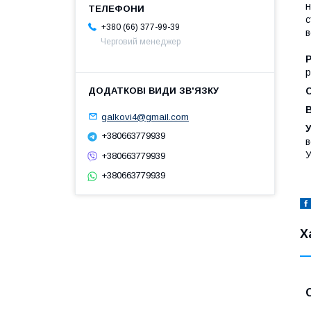
н
с
+380 (66) 377-99-39
в
Черговий менеджер
р
galkovi4@gmail.com
У
+380663779939
в
У
+380663779939
+380663779939
Х