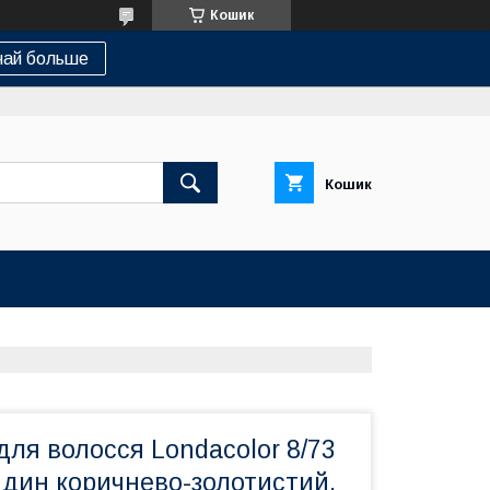
Кошик
най больше
Кошик
ля волосся Londacolor 8/73
ндин коричнево-золотистий,