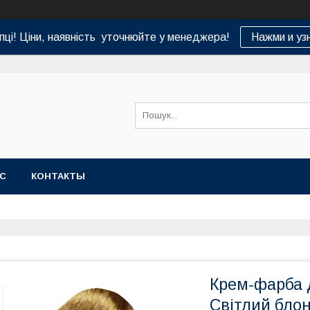
пці! Ціни, наявність уточнюйте у менеджера!
Нажми и уз
АС
КОНТАКТЫ
Крем-фарба д
Світлий бло