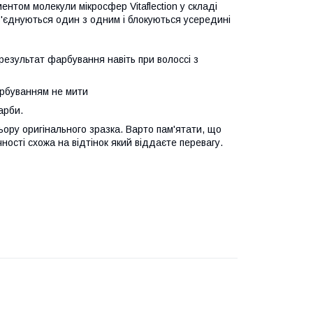
ентом молекули мікросфер Vitaflection у складі
з'єднуються один з одним і блокуються усередині
 результат фарбування навіть при волоссі з
арбуванням не мити
арби.
ьору оригінального зразка. Варто пам'ятати, що
ності схожа на відтінок який віддаєте перевагу.