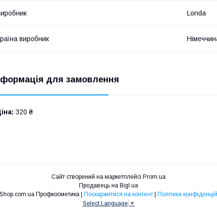
иробник
Londa
раїна виробник
Німеччин
нформація для замовлення
іна:
320 ₴
Сайт створений на маркетплейсі
Prom.ua
Продавець на Bigl.ua
Niko Shop.com.ua Профкосметика |
Поскаржитися на контент
|
Політика конфіденцій
Select Language
▼