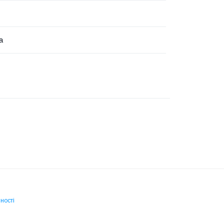
а
ності