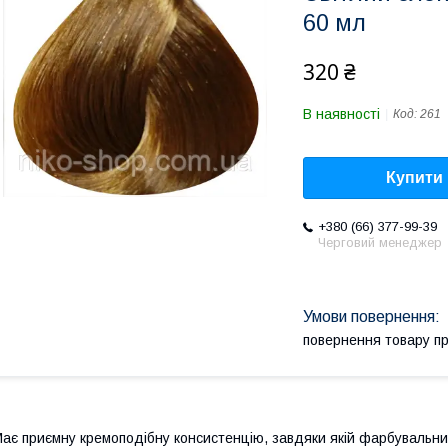
60 мл
320 ₴
В наявності
Код:
261
Купити
+380 (66) 377-99-39
Черговий менеджер
повернення товару п
ає приємну кремоподібну консистенцію, завдяки якій фарбувальний