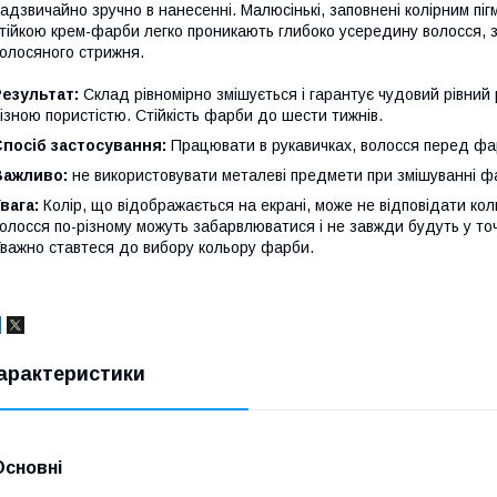
адзвичайно зручно в нанесенні. Малюсінькі, заповнені колірним пігм
тійкою крем-фарби легко проникають глибоко усередину волосся, 
олосяного стрижня.
Результат:
Склад рівномірно змішується і гарантує чудовий рівний
ізною пористістю. Стійкість фарби до шести тижнів.
Спосіб застосування:
Працювати в рукавичках, волосся перед ф
Важливо:
не використовувати металеві предмети при змішуванні ф
вага:
Колір, що відображається на екрані, може не відповідати кол
олосся по-різному можуть забарвлюватися і не завжди будуть у точ
важно ставтеся до вибору кольору фарби.
арактеристики
Основні