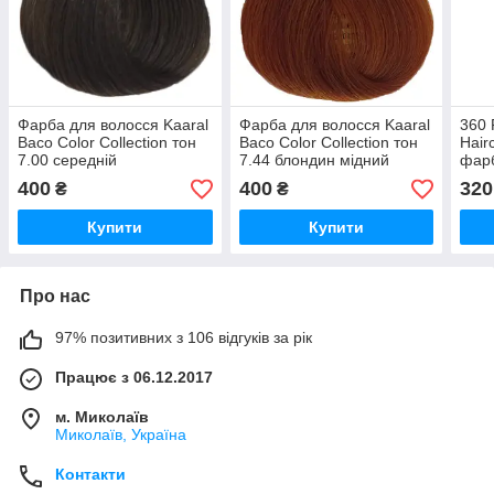
Фарба для волосся Kaaral
Фарба для волосся Kaaral
360 
Baco Color Collection тон
Baco Color Collection тон
Hair
7.00 середній
7.44 блондин мідний
фарб
блондин,100 мл
насичений, 100 мл
блон
400
400
320
₴
₴
фіол
Купити
Купити
Про нас
97% позитивних з 106 відгуків за рік
Працює з 06.12.2017
м. Миколаїв
Миколаїв, Україна
Контакти