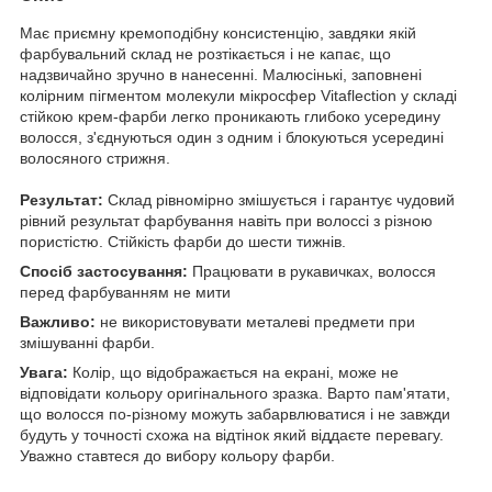
Має приємну кремоподібну консистенцію, завдяки якій
фарбувальний склад не розтікається і не капає, що
надзвичайно зручно в нанесенні. Малюсінькі, заповнені
колірним пігментом молекули мікросфер Vitaflection у складі
стійкою крем-фарби легко проникають глибоко усередину
волосся, з'єднуються один з одним і блокуються усередині
волосяного стрижня.
Результат:
Склад рівномірно змішується і гарантує чудовий
рівний результат фарбування навіть при волоссі з різною
пористістю. Стійкість фарби до шести тижнів.
Спосіб застосування:
Працювати в рукавичках, волосся
перед фарбуванням не мити
Важливо:
не використовувати металеві предмети при
змішуванні фарби.
Увага:
Колір, що відображається на екрані, може не
відповідати кольору оригінального зразка. Варто пам'ятати,
що волосся по-різному можуть забарвлюватися і не завжди
будуть у точності схожа на відтінок який віддаєте перевагу.
Уважно ставтеся до вибору кольору фарби.