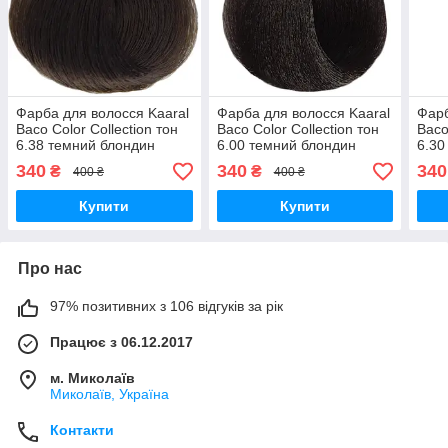
Фарба для волосся Kaaral
Фарба для волосся Kaaral
Фарб
Baco Color Collection тон
Baco Color Collection тон
Baco
6.38 темний блондин
6.00 темний блондин
6.30
червонувато-
інтенсивний,100 мл
блон
340
340
340
₴
₴
400 ₴
400 ₴
коричневий,100 мл
Купити
Купити
Про нас
97% позитивних з 106 відгуків за рік
Працює з 06.12.2017
м. Миколаїв
Миколаїв, Україна
Контакти