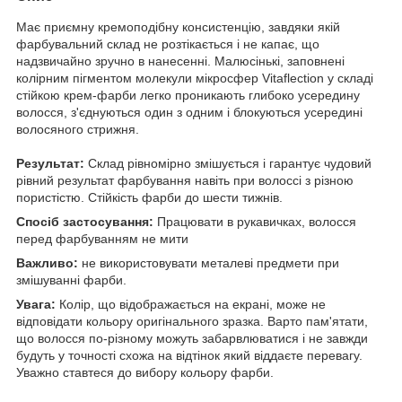
Має приємну кремоподібну консистенцію, завдяки якій
фарбувальний склад не розтікається і не капає, що
надзвичайно зручно в нанесенні. Малюсінькі, заповнені
колірним пігментом молекули мікросфер Vitaflection у складі
стійкою крем-фарби легко проникають глибоко усередину
волосся, з'єднуються один з одним і блокуються усередині
волосяного стрижня.
Результат:
Склад рівномірно змішується і гарантує чудовий
рівний результат фарбування навіть при волоссі з різною
пористістю. Стійкість фарби до шести тижнів.
Спосіб застосування:
Працювати в рукавичках, волосся
перед фарбуванням не мити
Важливо:
не використовувати металеві предмети при
змішуванні фарби.
Увага:
Колір, що відображається на екрані, може не
відповідати кольору оригінального зразка. Варто пам'ятати,
що волосся по-різному можуть забарвлюватися і не завжди
будуть у точності схожа на відтінок який віддаєте перевагу.
Уважно ставтеся до вибору кольору фарби.