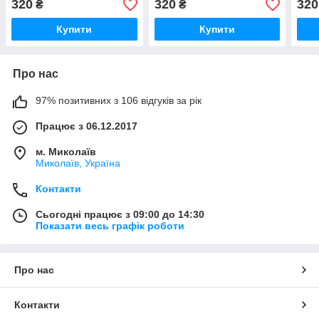
320
320
320
₴
₴
махагоново-фіолетовий
блондин 100 мл
інте
100 мл
100 
Купити
Купити
Про нас
97% позитивних з 106 відгуків за рік
Працює з 06.12.2017
м. Миколаїв
Миколаїв, Україна
Контакти
Сьогодні працює з 09:00 до 14:30
Показати весь графік роботи
Про нас
Контакти