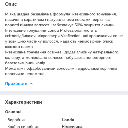
Опис
М'яка щадна безаміачна формула інтенсивного тонування,
насичена кератином і натуральними восками, вирівнює
пористі кінчики волосся і забезпечує 50% покриття сивини.
Інтенсивне тонування Londa Professional містить
світловідбиваючі мікросфери Vitaflection, які проникаючи лише
у зовнішню частину волосся, надають неймовірний блиск
кожного пасма.
Інтенсивне тонування освіжає і додає глибину натурального
кольору, а меліроване волосся набувають неповторного
багатовимірний колір.
Межа між пофарбованими волоссям і відрослими корінням
практично непомітна.
Приховати
Характеристики
Основні
Виробник
Londa
Країна виробник
Німеччина