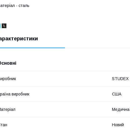
атеріал - сталь
арактеристики
Основні
иробник
STUDEX
раїна виробник
США
атеріал
Медична
Стан
Новий