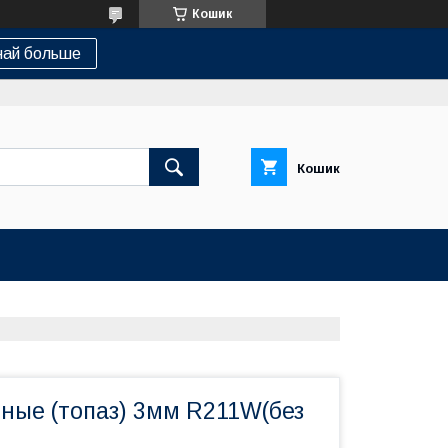
Кошик
най больше
Кошик
ные (топаз) 3мм R211W(без