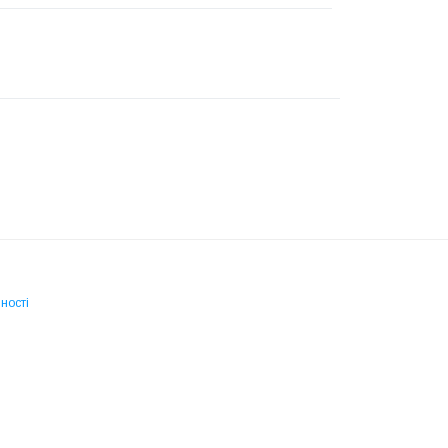
ності