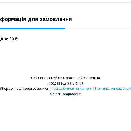
нформація для замовлення
іна:
90 ₴
Сайт створений на маркетплейсі
Prom.ua
Продавець на Bigl.ua
Niko Shop.com.ua Профкосметика |
Поскаржитися на контент
|
Політика конфіденцій
Select Language
▼