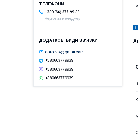
м
+380 (66) 377-99-39
Черговий менеджер
Х
galkovi4@gmail.com
+380663779939
+380663779939
+380663779939
В
К
М