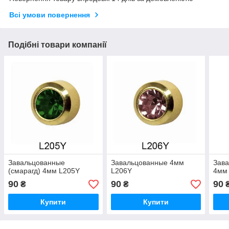
Всі умови повернення
Подібні товари компанії
Завальцованные
Завальцованные 4мм
Зава
(смарагд) 4мм L205Y
L206Y
4мм
90
90
90
₴
₴
Купити
Купити