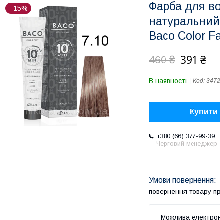
Фарба для в
–15%
натуральний 
Baco Color F
391 ₴
460 ₴
В наявності
Код:
3472
Купити
+380 (66) 377-99-39
Черговий менеджер
повернення товару п