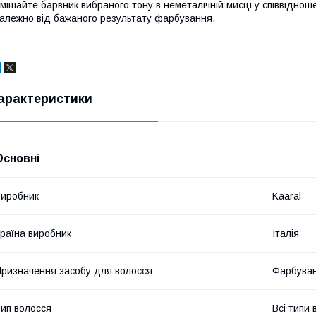
мішайте барвник вибраного тону в неметалічній мисці у співвіднош
алежно від бажаного результату фарбування.
арактеристики
Основні
иробник
Kaaral
раїна виробник
Італія
ризначення засобу для волосся
Фарбува
ип волосся
Всі типи 