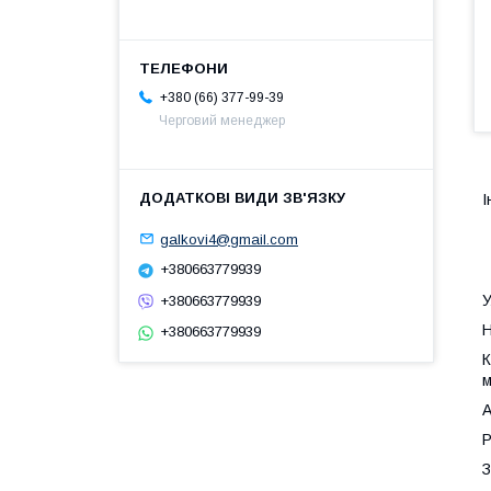
+380 (66) 377-99-39
Черговий менеджер
І
galkovi4@gmail.com
+380663779939
У
+380663779939
Н
+380663779939
К
м
А
Р
З