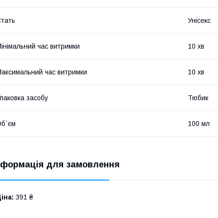
тать
Унісекс
інімальний час витримки
10 хв
аксимальний час витримки
10 хв
паковка засобу
Тюбик
б`єм
100 мл
нформація для замовлення
іна:
391 ₴