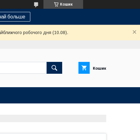
Кошик
най больше
айближчого робочого дня (10.08).
Кошик