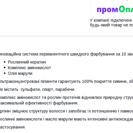
У компанії підключені
будь-який товар не п
нноваційна система перманентного швидкого фарбування за 10 хв
Рослинний кератин
Комплекс амінокислот
Олія марули
льтраконцентровані пігменти гарантують 100% покриття сивини, збер
е містить: сульфати, спирт, парабени.
омплекс амінокислот та рослин протеїнів відновлює природну струк
аксимальній ефективності фарбування.
ргінін зміцнює структуру волосся і запобігає їх потоншенню і ламкос
ослинні амінокислоти і масло марули мають інтенсивні антиоксидан
астосування: