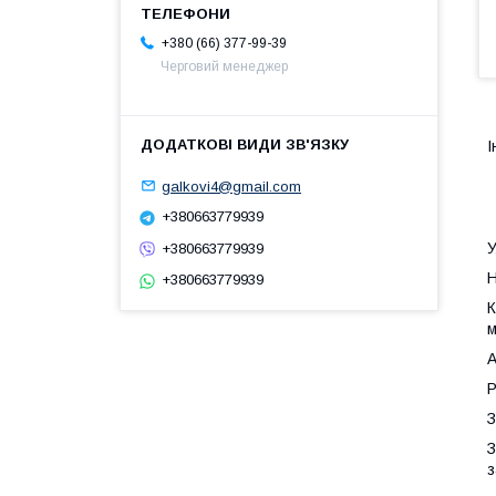
+380 (66) 377-99-39
Черговий менеджер
І
galkovi4@gmail.com
+380663779939
У
+380663779939
Н
+380663779939
К
м
А
Р
З
З
з