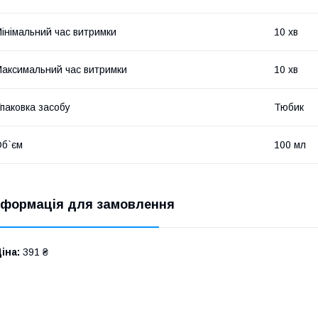
інімальний час витримки
10 хв
аксимальний час витримки
10 хв
паковка засобу
Тюбик
б`єм
100 мл
нформація для замовлення
іна:
391 ₴