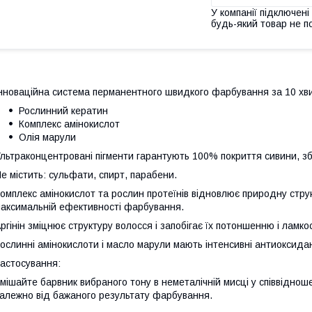
У компанії підключені
будь-який товар не п
нноваційна система перманентного швидкого фарбування за 10 хв
Рослинний кератин
Комплекс амінокислот
Олія марули
льтраконцентровані пігменти гарантують 100% покриття сивини, збер
е містить: сульфати, спирт, парабени.
омплекс амінокислот та рослин протеїнів відновлює природну струк
аксимальній ефективності фарбування.
ргінін зміцнює структуру волосся і запобігає їх потоншенню і ламкос
ослинні амінокислоти і масло марули мають інтенсивні антиоксидан
астосування:
мішайте барвник вибраного тону в неметалічній мисці у співвіднош
алежно від бажаного результату фарбування.