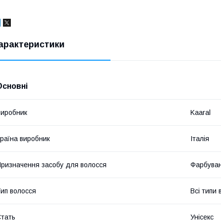
арактеристики
Основні
иробник
Kaaral
раїна виробник
Італія
ризначення засобу для волосся
Фарбува
ип волосся
Всі типи 
тать
Унісекс