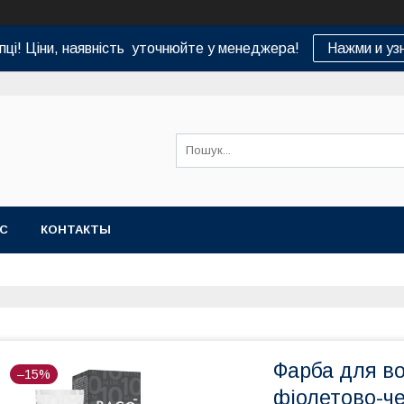
пці! Ціни, наявність уточнюйте у менеджера!
Нажми и уз
АС
КОНТАКТЫ
Фарба для во
–15%
фіолетово-че