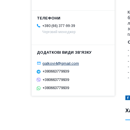
К
б
л
+380 (66) 377-99-39
з
Черговий менеджер
г
О
-
-
-
galkovi4@gmail.com
-
+380663779939
-
-
+380663779939
+380663779939
Х