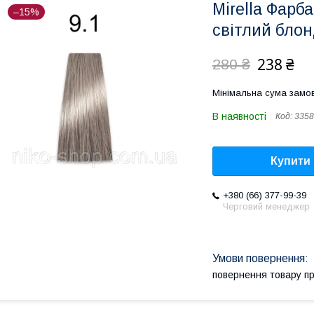
Mirella Фарб
–15%
світлий блон
238 ₴
280 ₴
Мінімальна сума замов
В наявності
Код:
3358
Купити
+380 (66) 377-99-39
Черговий менеджер
повернення товару п