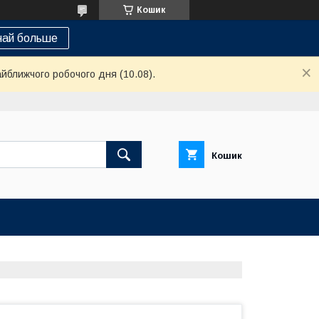
Кошик
най больше
айближчого робочого дня (10.08).
Кошик