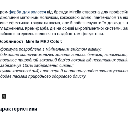
рем-
фарба для волосся
від бренда Mirella створена для професій
джолиним маточним молочком, кокосовою олією, пантенолом та екс
ише ефективно тонувати пасма, але й забезпечувати їм догляд з 
гладженням. Крем-фарба діє на основі мікропігментної системи. З
либоко в стержень волосся та надійно там фіксуються.
собливості Mirella MRJ Color:
 формула розроблена з мінімальним вмістом аміаку;
 бджолине маточне молочко живить волосся білками, вітамінам
 посилює природний захисний бар’єр локонів від негативних зовні
 забезпечує 100% забарвлення сивини;
 суміш кокосової олії, алое вера й пантенолу надає зволожуваль
 додає пасмам природного здорового блиску.
арактеристики