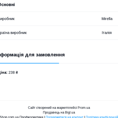
Основні
иробник
Mirella
раїна виробник
Італія
нформація для замовлення
іна:
238 ₴
Сайт створений на маркетплейсі
Prom.ua
Продавець на Bigl.ua
Niko Shop.com.ua Профкосметика |
Поскаржитися на контент
|
Політика конфіденцій