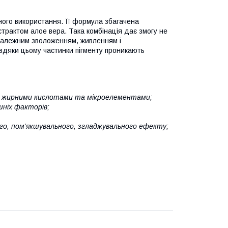
ного використання. Її формула збагачена
трактом алое вера. Така комбінація дає змогу не
належним зволоженням, живленням і
авдяки цьому частинки пігменту проникають
и, жирними кислотами та мікроелементами;
шніх факторів;
ного, пом’якшувального, згладжувального ефекту;