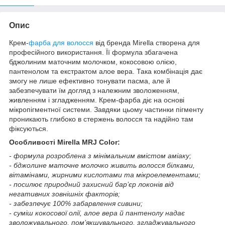
Опис
Крем-
фарба для волосся
від бренда Mirella створена для
професійного використання. Її формула збагачена
бджолиним маточним молочком, кокосовою олією,
пантенолом та екстрактом алое вера. Така комбінація дає
змогу не лише ефективно тонувати пасма, але й
забезпечувати їм догляд з належним зволоженням,
живленням і згладженням. Крем-фарба діє на основі
мікропігментної системи. Завдяки цьому частинки пігменту
проникають глибоко в стержень волосся та надійно там
фіксуються.
Особливості Mirella MRJ Color:
- формула розроблена з мінімальним вмістом аміаку;
- бджолине маточне молочко живить волосся білками,
вітамінами, жирними кислотами та мікроелементами;
- посилює природний захисний бар’єр локонів від
негативних зовнішніх факторів;
- забезпечує 100% забарвлення сивини;
- суміш кокосової олії, алое вера й пантенолу надає
зволожувального, пом’якшувального, згладжувального