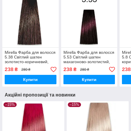
Mirella Фарба для волосся
Mirella Фарба для волосся
Mire
5.38 Світлий шатен
5.53 Світлий шатен
5.8 
золотисто-коричневий,
махагоново-золотистий,
кори
100 мл
100 мл
238
238
238
₴
₴
280 ₴
280 ₴
Купити
Купити
Акційні пропозиції та новинки
–15%
–15%