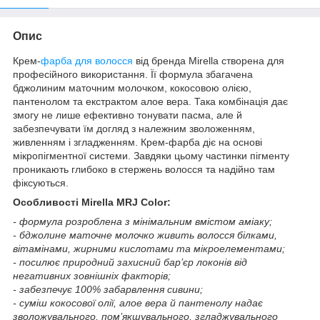
Опис
Крем-
фарба для волосся
від бренда Mirella створена для
професійного використання. Її формула збагачена
бджолиним маточним молочком, кокосовою олією,
пантенолом та екстрактом алое вера. Така комбінація дає
змогу не лише ефективно тонувати пасма, але й
забезпечувати їм догляд з належним зволоженням,
живленням і згладженням. Крем-фарба діє на основі
мікропігментної системи. Завдяки цьому частинки пігменту
проникають глибоко в стержень волосся та надійно там
фіксуються.
Особливості Mirella MRJ Color:
- формула розроблена з мінімальним вмістом аміаку;
- бджолине маточне молочко живить волосся білками,
вітамінами, жирними кислотами та мікроелементами;
- посилює природний захисний бар’єр локонів від
негативних зовнішніх факторів;
- забезпечує 100% забарвлення сивини;
- суміш кокосової олії, алое вера й пантенолу надає
зволожувального, пом’якшувального, згладжувального