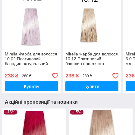
Mirella Фарба для волосся
Mirella Фарба для волосся
Mire
10.02 Платиновий
10.12 Платиновий
6.0 
блондин натуральний
блондин попелясто-
мл
фіолетовий, 100 мл
фіолетовий, 100 мл
238
238
238
₴
₴
280 ₴
280 ₴
Купити
Купити
Акційні пропозиції та новинки
–15%
–15%