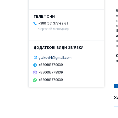
Б
м
к
+380 (66) 377-99-39
в
Черговий менеджер
Ш
и
п
п
galkovi4@gmail.com
н
+380663779939
+380663779939
+380663779939
Х