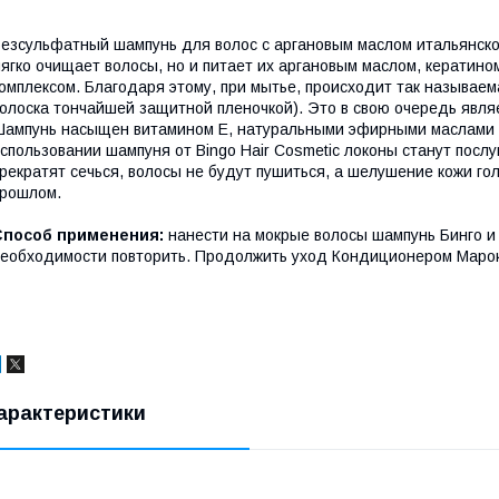
езсульфатный шампунь для волос с аргановым маслом итальянской
ягко очищает волосы, но и питает их аргановым маслом, кератин
омплексом. Благодаря этому, при мытье, происходит так называе
олоска тончайшей защитной пленочкой). Это в свою очередь являе
ампунь насыщен витамином Е, натуральными эфирными маслами 
спользовании шампуня от Bingo Hair Cosmetic локоны станут посл
рекратят сечься, волосы не будут пушиться, а шелушение кожи го
рошлом.
Способ применения:
нанести на мокрые волосы шампунь Бинго и 
еобходимости повторить. Продолжить уход Кондиционером Марок
арактеристики