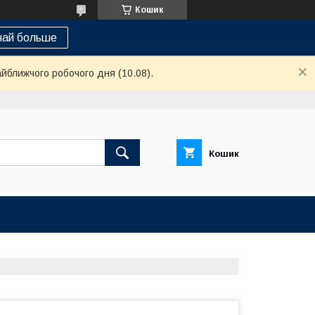
Кошик
най больше
айближчого робочого дня (10.08).
Кошик