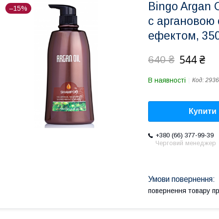
Bingo Argan
–15%
c аргановою 
ефектом, 350
544 ₴
640 ₴
В наявності
Код:
2936
Купити
+380 (66) 377-99-39
Черговий менеджер
повернення товару п