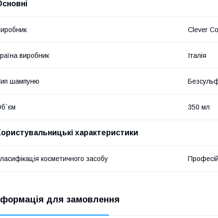
Основні
иробник
Clever C
раїна виробник
Італія
Тип шампуню
Безсуль
б`єм
350 мл
Користувальницькі характеристики
ласифікація косметичного засобу
Професі
нформація для замовлення