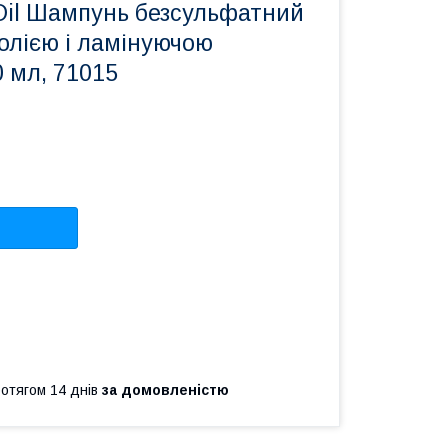
 Oil Шампунь безсульфатний
олією і ламінуючою
 мл, 71015
ротягом 14 днів
за домовленістю