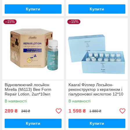
Купити
Купити
–15%
–15%
Відновлюючий лосьйон
Kaaral Філлер Лосьйон-
Mirella (Mi113) Bee Form
реконструктор з кератином і
Repair Lotion, 2шт*10мл
гіалуронової кислотою 12*10
ампула
мл ампули 1260
В наявності
В наявності
289
1 598
₴
₴
340 ₴
1 880 ₴
Купити
Купити