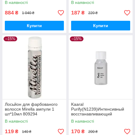
1*10 мл ампула
В наявності
В наявності
884
187
₴
₴
1 040 ₴
220 ₴
Купити
Купити
–15%
–15%
Лосьйон для фарбованого
Kaaral
волосся Mirella ампули 1
Purify(N1239)Интенсивный
шт*10мл 809294
восстанавливающий
несмываемый лосьон для
В наявності
В наявності
поврежденных волос, ампула
119
170
₴
₴
140 ₴
200 ₴