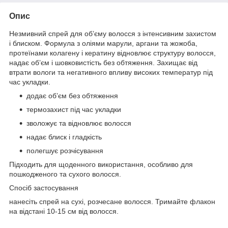
Опис
Незмивний спрей для об’єму волосся з інтенсивним захистом
і блиском. Формула з оліями марули, аргани та жожоба,
протеїнами колагену і кератину відновлює структуру волосся,
надає об’єм і шовковистість без обтяження. Захищає від
втрати вологи та негативного впливу високих температур під
час укладки.
додає об’єм без обтяження
термозахист під час укладки
зволожує та відновлює волосся
надає блиск і гладкість
полегшує розчісування
Підходить для щоденного використання, особливо для
пошкодженого та сухого волосся.
Спосіб застосування
нанесіть спрей на сухі, розчесане волосся. Тримайте флакон
на відстані 10-15 см від волосся.