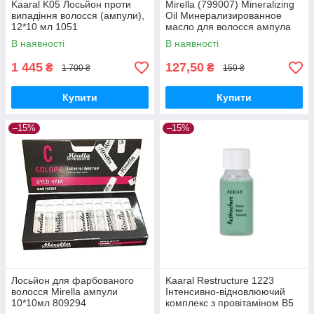
Kaaral K05 Лосьйон проти
Mirella (799007) Mineralizing
випадіння волосся (ампули),
Oil Минерализированное
12*10 мл 1051
масло для волосся ампула
10мл*1шт
В наявності
В наявності
1 445
127,50
₴
₴
1 700 ₴
150 ₴
Купити
Купити
–15%
–15%
Лосьйон для фарбованого
Kaaral Restructure 1223
волосся Mirella ампули
Інтенсивно-відновлюючий
10*10мл 809294
комплекс з провітаміном B5