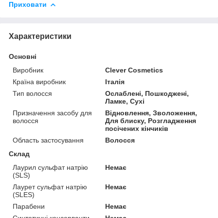
Приховати
Характеристики
Основні
Виробник
Clever Cosmetics
Країна виробник
Італія
Тип волосся
Ослаблені, Пошкоджені,
Ламке, Сухі
Призначення засобу для
Відновлення, Зволоження,
волосся
Для блиску, Розгладження
посічених кінчиків
Область застосування
Волосся
Склад
Лаурил сульфат натрію
Немає
(SLS)
Лаурет сульфат натрію
Немає
(SLES)
Парабени
Немає
Синтетичні консерванти
Немає