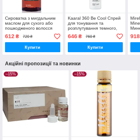
Сироватка з мигдальним
Kaaral 360 Be Cool Спрей
Mire
маслом для сухого або
для тонування та
Miner
пошкодженого волосся
розплутування темного,
Мин
Mirella Professional
освітленого або сивого
масл
612
646
918
₴
₴
720 ₴
760 ₴
RESTRUCTURE 100 мл
волосся 250 мл 0160
амп
512926
Купити
Купити
Акційні пропозиції та новинки
–15%
–15%