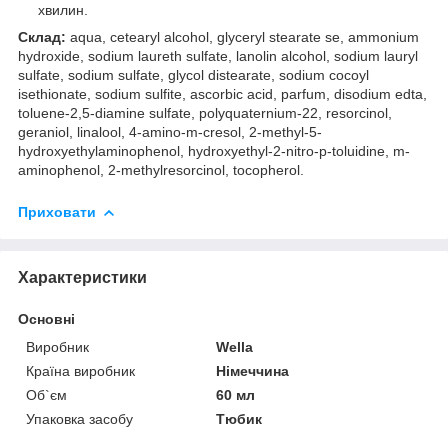
хвилин.
Склад:
aqua, cetearyl alcohol, glyceryl stearate se, ammonium
hydroxide, sodium laureth sulfate, lanolin alcohol, sodium lauryl
sulfate, sodium sulfate, glycol distearate, sodium cocoyl
isethionate, sodium sulfite, ascorbic acid, parfum, disodium edta,
toluene-2,5-diamine sulfate, polyquaternium-22, resorcinol,
geraniol, linalool, 4-amino-m-cresol, 2-methyl-5-
hydroxyethylaminophenol, hydroxyethyl-2-nitro-p-toluidine, m-
aminophenol, 2-methylresorcinol, tocopherol.
Приховати
Характеристики
Основні
Виробник
Wella
Країна виробник
Німеччина
Об`єм
60 мл
Упаковка засобу
Тюбик