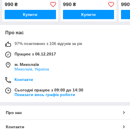
блондин коричнево-
коричневий, коричнево-
блон
990
990
990
₴
₴
попелястий
попелястий
поп
Купити
Купити
Про нас
97% позитивних з 106 відгуків за рік
Працює з 06.12.2017
м. Миколаїв
Миколаїв, Україна
Контакти
Сьогодні працює з 09:00 до 14:30
Показати весь графік роботи
Про нас
Контакти