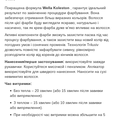
Покращена формула
Wella Koleston
, гарантує ідеальний
результат по закінченню процедури фарбування. Вона
забезпечує отримання більш виразних кольорів. Волосся
після цієї фарби буду виглядати яскраво, натурально і
насичено, так як крем-фарба дуже м'яко впливає на волосся.
Активні компоненти фарби зможуть захистити пасма під час
процесу фарбування, а також захистити ваш новий колір від
погодних умов і сонячних променів. Технологія Triluxiv
дозволить повністю зафарбувати сивину, рівномірно
розподілити колір від коренів до кінчиків волосся.
Нанесення/перше застосування:
використовуйте завжди
рукавички. Користуйтеся мисочкой і пензликом. Аплікатор
використовуйте для швидкого нанесення. Наносити на сухі
невимитих волосся.
Час витримки:
Без тепла – 20 хвилин (або 15 хвилин після завивки
або випрямлення).
З теплом – 15 хвилин (або 10 хвилин після завивки
або випрямлення).
При необхідності час витримки можна збільшити на 5