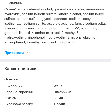
хвилин.
Склад:
aqua, cetearyl alcohol, glyceryl stearate se, ammonium
hydroxide, sodium laureth sulfate, lanolin alcohol, sodium lauryl
sulfate, sodium sulfate, glycol distearate, sodium cocoyl
isethionate, sodium sulfite, ascorbic acid, parfum, disodium edta,
toluene-2,5-diamine sulfate, polyquaternium-22, resorcinol,
geraniol, linalool, 4-amino-m-cresol, 2-methyl-5-
hydroxyethylaminophenol, hydroxyethyl-2-nitro-p-toluidine, m-
aminophenol, 2-methylresorcinol, tocopherol.
Приховати
Характеристики
Основні
Виробник
Wella
Країна виробник
Німеччина
Об`єм
60 мл
Упаковка засобу
Тюбик