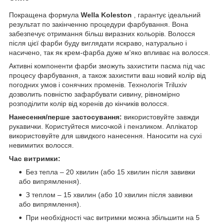
Покращена формула
Wella Koleston
, гарантує ідеальний
результат по закінченню процедури фарбування. Вона
забезпечує отримання більш виразних кольорів. Волосся
після цієї фарби буду виглядати яскраво, натурально і
насичено, так як крем-фарба дуже м'яко впливає на волосся.
Активні компоненти фарби зможуть захистити пасма під час
процесу фарбування, а також захистити ваш новий колір від
погодних умов і сонячних променів. Технологія Triluxiv
дозволить повністю зафарбувати сивину, рівномірно
розподілити колір від коренів до кінчиків волосся.
Нанесення/перше застосування:
використовуйте завжди
рукавички. Користуйтеся мисочкой і пензликом. Аплікатор
використовуйте для швидкого нанесення. Наносити на сухі
невимитих волосся.
Час витримки:
Без тепла – 20 хвилин (або 15 хвилин після завивки
або випрямлення).
З теплом – 15 хвилин (або 10 хвилин після завивки
або випрямлення).
При необхідності час витримки можна збільшити на 5