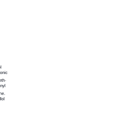
l
onic
eth-
inyl
ne.
lol