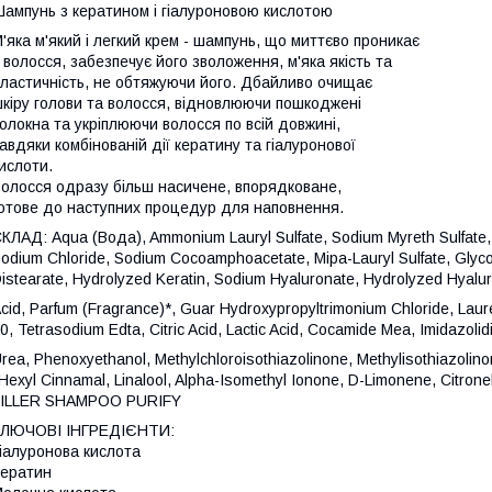
ампунь з кератином і гіалуроновою кислотою
'яка м'який і легкий крем - шампунь, що миттєво проникає
 волосся, забезпечує його зволоження, м'яка якість та
ластичність, не обтяжуючи його. Дбайливо очищає
кіру голови та волосся, відновлюючи пошкоджені
олокна та укріплюючи волосся по всій довжині,
авдяки комбінованій дії кератину та гіалуронової
ислоти.
олосся одразу більш насичене, впорядковане,
отове до наступних процедур для наповнення.
КЛАД: Aqua (Вода), Ammonium Lauryl Sulfate, Sodium Myreth Sulfate,
odium Chloride, Sodium Cocoamphoacetate, Mipa-Lauryl Sulfate, Glyco
istearate, Hydrolyzed Keratin, Sodium Hyaluronate, Hydrolyzed Hyalur
cid, Parfum (Fragrance)*, Guar Hydroxypropyltrimonium Chloride, Laur
0, Tetrasodium Edta, Citric Acid, Lactic Acid, Cocamide Mea, Imidazolid
rea, Phenoxyethanol, Methylchloroisothiazolinone, Methylisothiazolino
Hexyl Cinnamal, Linalool, Alpha-Isomethyl Ionone, D-Limonene, Citronel
FILLER SHAMPOO PURIFY
КЛЮЧОВІ ІНГРЕДІЄНТИ:
іалуронова кислота
ератин