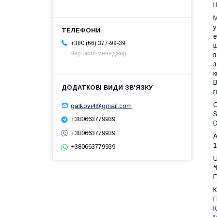
Ш
М
у
е
+380 (66) 377-99-39
ш
Черговий менеджер
в
з
к
В
г
С
galkovi4@gmail.com
S
+380663779939
D
+380663779939
A
1
+380663779939
U
*
Г
К