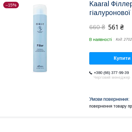
Kaaral Філле
–15%
гіалуронової
561 ₴
660 ₴
В наявності
Код:
2702
Купити
+380 (66) 377-99-39
Черговий менеджер
повернення товару п