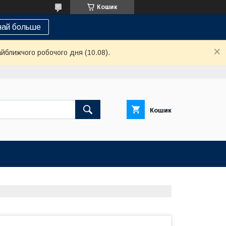
Кошик
най больше
айближчого робочого дня (10.08).
Кошик