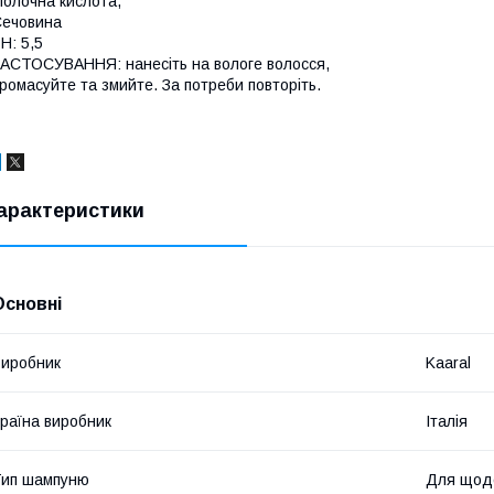
олочна кислота,
ечовина
Н: 5,5
АСТОСУВАННЯ: нанесіть на вологе волосся,
ромасуйте та змийте. За потреби повторіть.
арактеристики
Основні
иробник
Kaaral
раїна виробник
Італія
Тип шампуню
Для щоде