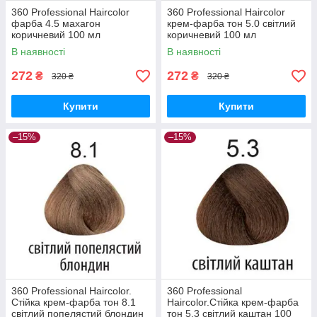
360 Professional Haircolor
360 Professional Haircolor
фарба 4.5 махагон
крем-фарба тон 5.0 світлий
коричневий 100 мл
коричневий 100 мл
В наявності
В наявності
272
272
₴
₴
320 ₴
320 ₴
Купити
Купити
–15%
–15%
360 Professional Haircolor.
360 Professional
Стійка крем-фарба тон 8.1
Haircolor.Стійка крем-фарба
світлий попелястий блондин
тон 5.3 світлий каштан 100