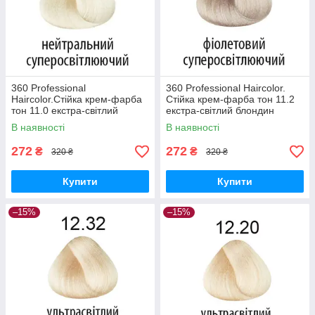
360 Professional
360 Professional Haircolor.
Haircolor.Стійка крем-фарба
Стійка крем-фарба тон 11.2
тон 11.0 екстра-світлий
екстра-світлий блондин
блондин натуральний. 100
фіолетовий. 100 мл
В наявності
В наявності
мл
272
272
₴
₴
320 ₴
320 ₴
Купити
Купити
–15%
–15%