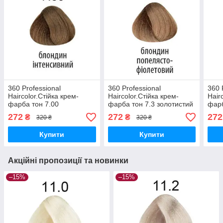
360 Professional
360 Professional
360 
Haircolor.Стійка крем-
Haircolor.Стійка крем-
Hair
фарба тон 7.00
фарба тон 7.3 золотистий
фарб
інтенсивний натуральний
блондин 100 мл
блон
272
272
272
₴
₴
320 ₴
320 ₴
блондин 100 мл
фіол
Купити
Купити
Акційні пропозиції та новинки
–15%
–15%