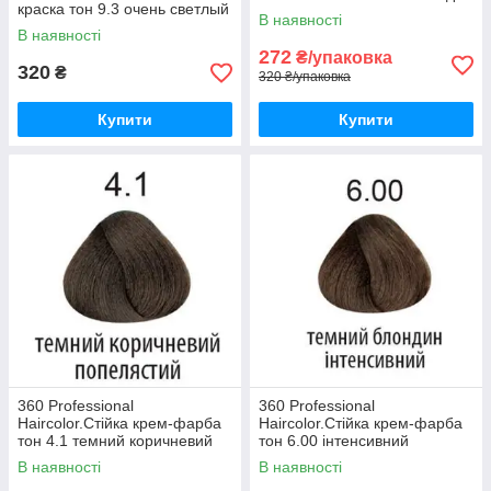
краска тон 9.3 очень светлый
натурально-фиолетовый 100
В наявності
золотистый блондин 100 мл
мл
В наявності
272
₴/упаковка
320
₴
320 ₴/упаковка
Купити
Купити
360 Professional
360 Professional
Haircolor.Стійка крем-фарба
Haircolor.Стійка крем-фарба
тон 4.1 темний коричневий
тон 6.00 інтенсивний
попелястий 100 мл
натуральний темний блондин
В наявності
В наявності
100 мл