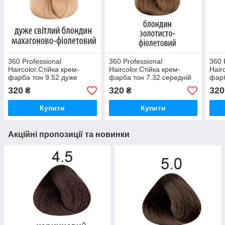
360 Professional
360 Professional
360 
Haircolor.Стійка крем-
Haircolor.Стійка крем-
Hair
фарба тон 9.52 дуже
фарба тон 7.32 середній
фарб
світлий блондин
блондин золотисто-
попе
320
320
320
₴
₴
махагоново-фіолетовий
фіолетовий 100 мл
100 
100 мл
Купити
Купити
Акційні пропозиції та новинки