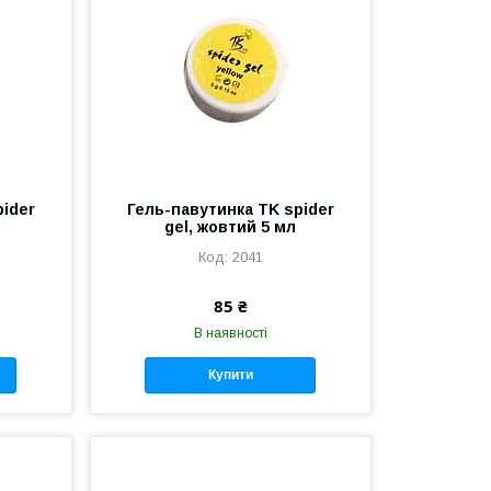
pider
Гель-павутинка TK spider
gel, жовтий 5 мл
2041
85 ₴
В наявності
Купити