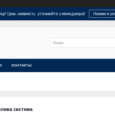
пці! Ціни, наявність уточнюйте у менеджера!
Нажми и уз
АС
КОНТАКТЫ
елева система