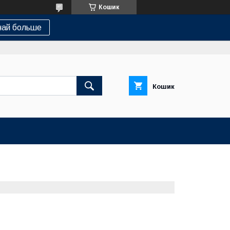
Кошик
най больше
Кошик