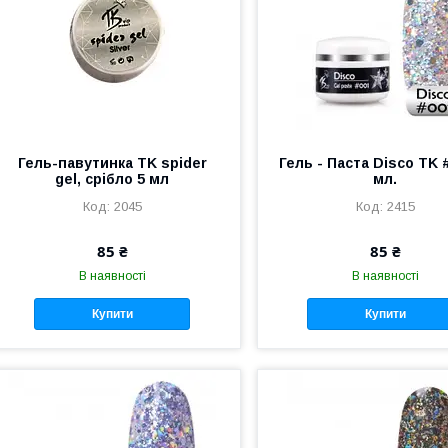
Гель-павутинка TK spider
Гель - Паста Disco TK #
gel, срібло 5 мл
мл.
2045
2415
85 ₴
85 ₴
В наявності
В наявності
Купити
Купити