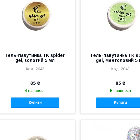
Гель-павутинка TK spider
Гель-павутинка TK s
gel, золотий 5 мл
gel, ментоловий 5
2042
2043
85 ₴
85 ₴
В наявності
В наявності
Купити
Купити