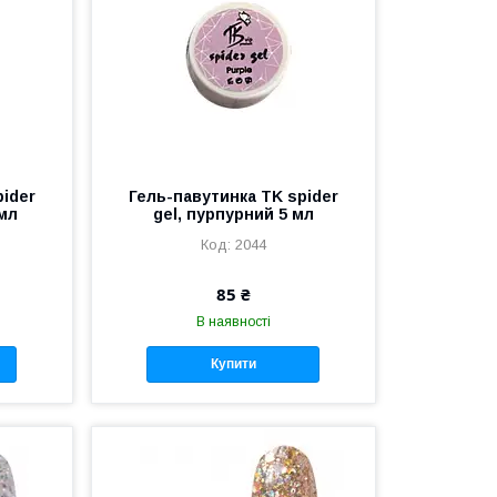
pider
Гель-павутинка TK spider
 мл
gel, пурпурний 5 мл
2044
85 ₴
В наявності
Купити