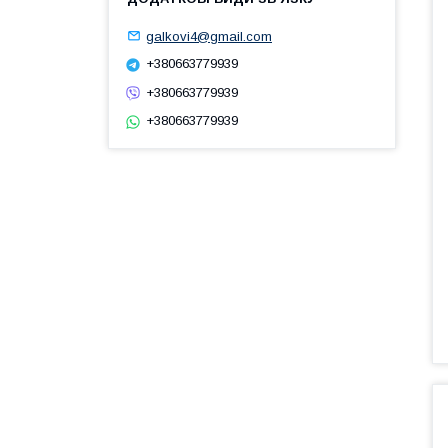
galkovi4@gmail.com
+380663779939
+380663779939
+380663779939