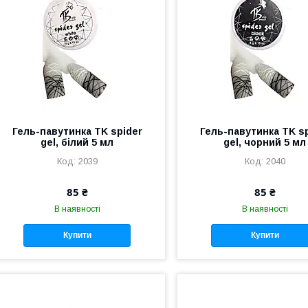
Гель-павутинка TK spider
Гель-павутинка TK s
gel, білий 5 мл
gel, чорний 5 мл
2039
2040
85 ₴
85 ₴
В наявності
В наявності
Купити
Купити